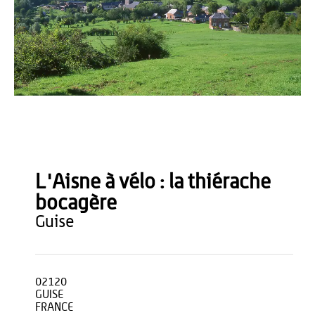
B. Gouhoury
L'Aisne à vélo : la thiérache
bocagère
guise
02120
GUISE
FRANCE