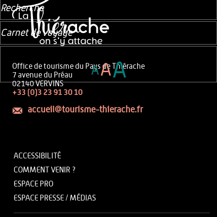
Recherche
Carnet de voyage
A
A
Office de tourisme du Pays de Thiérache
A
7 avenue du Préau
02140 VERVINS
+33 (0)3 23 91 30 10
accueil@tourisme-thierache.fr
ACCESSIBILITÉ
COMMENT VENIR ?
ESPACE PRO
ESPACE PRESSE / MÉDIAS