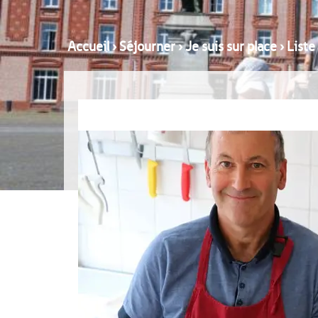
Accueil
›
Séjourner
›
Je suis sur place
›
Liste