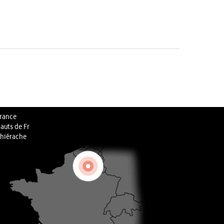
rance
auts de Fr
hiérache