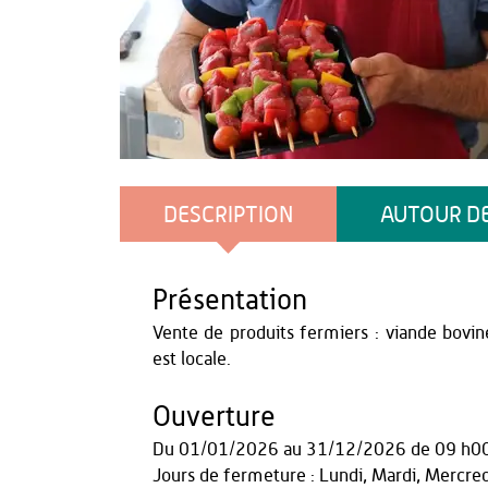
Office de Tourisme du Pays de Thiérache
DESCRIPTION
AUTOUR DE
Présentation
Vente de produits fermiers : viande bovine,
est locale.
Ouverture
Du
01/01/2026
au
31/12/2026
de 09 h0
Jours de fermeture : Lundi, Mardi, Mercre