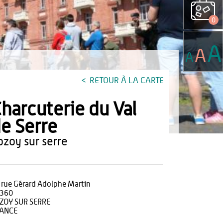
0
A
A
A
RETOUR À LA CARTE
harcuterie du Val
e Serre
rozoy sur serre
 rue Gérard Adolphe Martin
360
ZOY SUR SERRE
ANCE