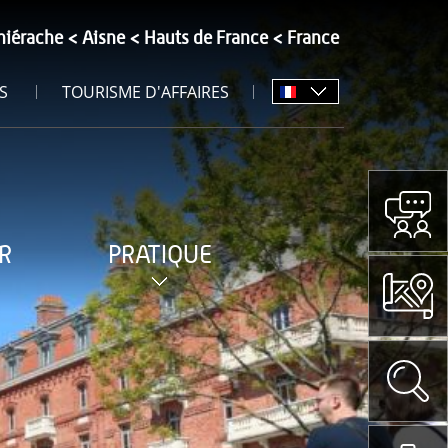
hiérache
Aisne
Hauts de France
France
S
TOURISME D'AFFAIRES
R
PRATIQUE