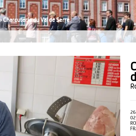
›
Charcuterie du Val de Serre
C
d
26
02
RO
FR