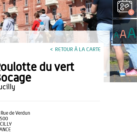
0
A
A
A
RETOUR À LA CARTE
oulotte du vert
Bocage
bucilly
 Rue de Verdun
500
CILLY
ANCE