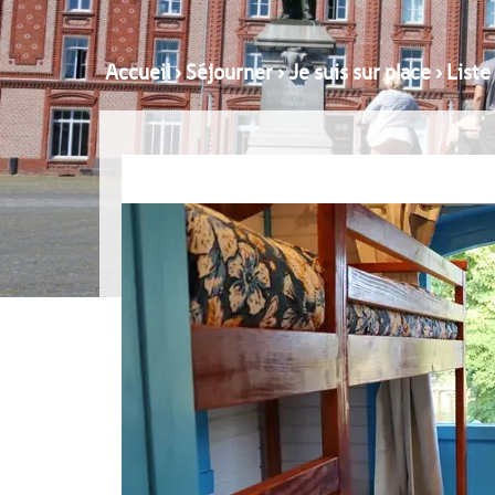
Accueil
›
Séjourner
›
Je suis sur place
›
Liste