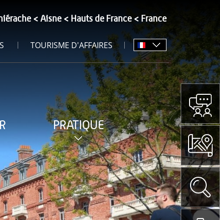
hiérache
Aisne
Hauts de France
France
S
TOURISME D'AFFAIRES
R
PRATIQUE