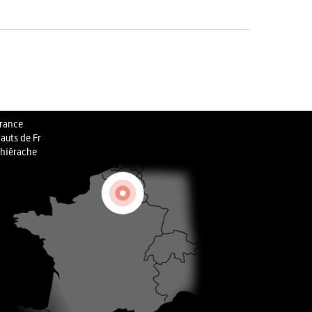
rance
auts de Fr
hiérache