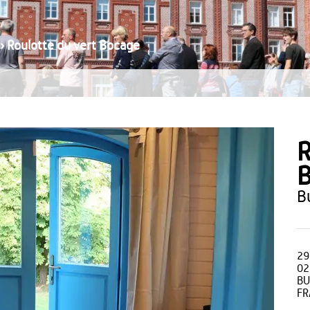
›
Roulotte du vert Bocage
R
29
02
BU
FR