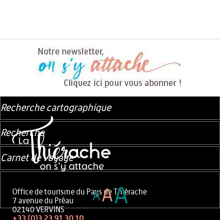
Recherche cartographique
Recherche
Carnet de voyage
A
A
Office de tourisme du Pays de Thiérache
A
7 avenue du Préau
02140 VERVINS
+33 (0)3 23 91 30 10