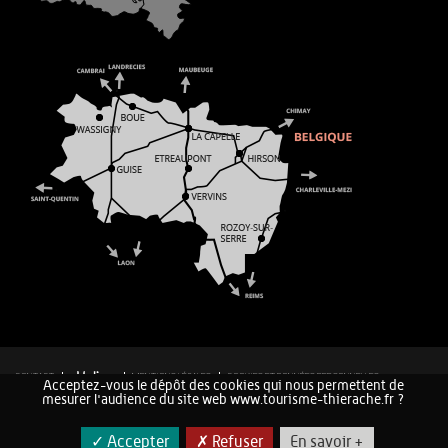
CONTACT
MENTIONS LÉGALES
COOKIES ET DONNÉES PERSONNELLES
Acceptez-vous le dépôt des cookies qui nous permettent de
PLAN DU SITE
mesurer l'audience du site web www.tourisme-thierache.fr ?
✓ Accepter
✗ Refuser
En savoir +