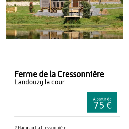
OT Thiérache
Ferme de la Cressonnière
landouzy la cour
À partir de
75 €
2 Hameau La Cressonnière