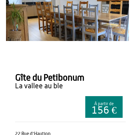
OT Thiérache
Gîte du Petibonum
la vallee au ble
À partir de
156 €
22 Rue d'Haution