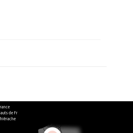
rance
auts de Fr
hiérache