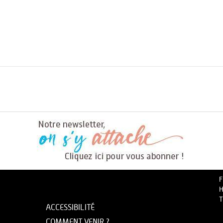
F
H
T
ACCESSIBILITÉ
COMMENT VENIR ?