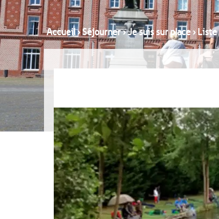
Accueil
›
Séjourner
›
Je suis sur place
›
Liste