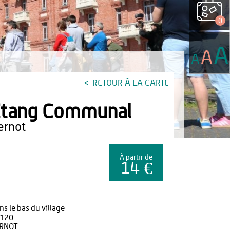
0
A
A
A
RETOUR À LA CARTE
Etang Communal
bernot
À partir de
14 €
ns le bas du village
120
RNOT