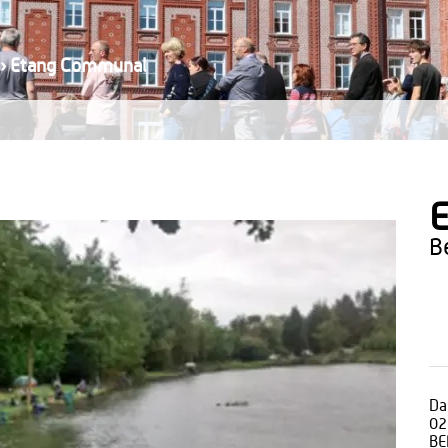
›
Etang Communal
Da
02
BE