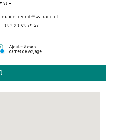
ANCE
mairie.bernot@wanadoo.fr
+33 3 23 63 79 47
Ajouter à mon
carnet de voyage
R