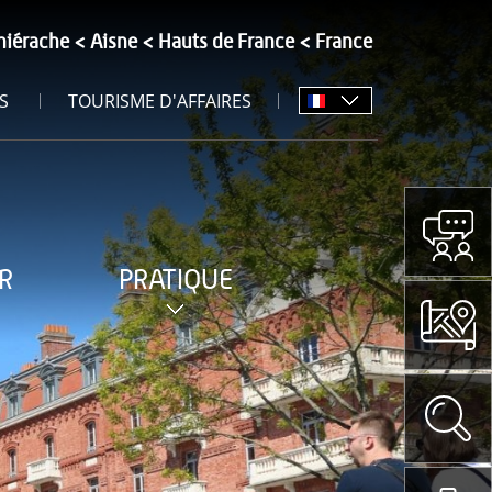
hiérache
Aisne
Hauts de France
France
S
TOURISME D'AFFAIRES
R
PRATIQUE