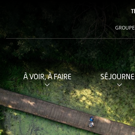
T
GROUPE
À VOIR, À FAIRE
SÉJOURNE