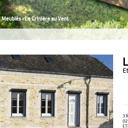
t Meublés
›
La Crinière au Vent
L
3 
02
ET