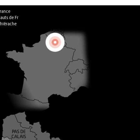
rance
auts de Fr
hiérache