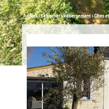
Accueil
›
Séjourner
›
Hébergement
›
Gîtes e