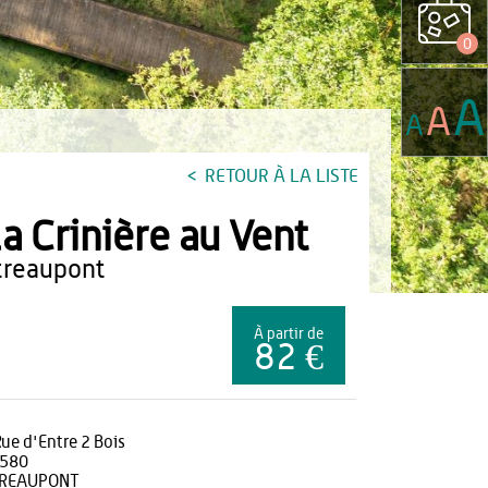
0
A
A
A
RETOUR À LA LISTE
a Crinière au Vent
etreaupont
À partir de
82 €
Rue d'Entre 2 Bois
580
REAUPONT