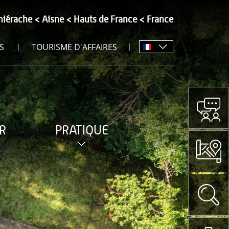
hiérache
Aisne
Hauts de France
France
S
TOURISME D'AFFAIRES
R
PRATIQUE