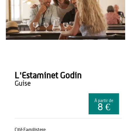
BTeissedre
L'Estaminet Godin
guise
À partir de
8 €
Cité Familistere