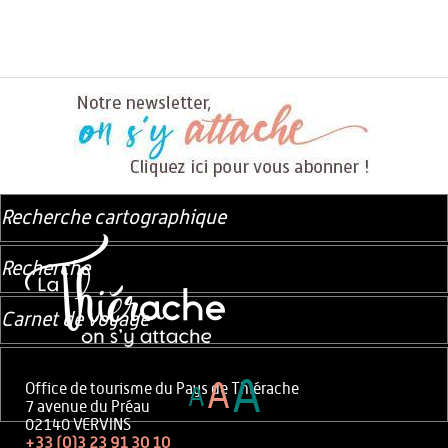
Recherche cartographique
Recherche
Carnet de voyage
A
A
Office de tourisme du Pays de Thiérache
A
7 avenue du Préau
02140 VERVINS
+33 (0)3 23 91 30 10