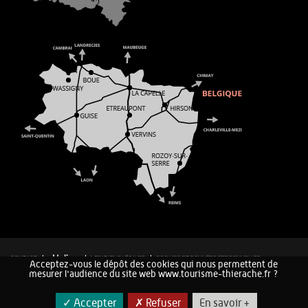
CONTACT
MENTIONS LÉGALES
COOKIES ET DONNÉES PERSONNELLES
Acceptez-vous le dépôt des cookies qui nous permettent de
PLAN DU SITE
mesurer l'audience du site web www.tourisme-thierache.fr ?
✓ Accepter
✗ Refuser
En savoir +