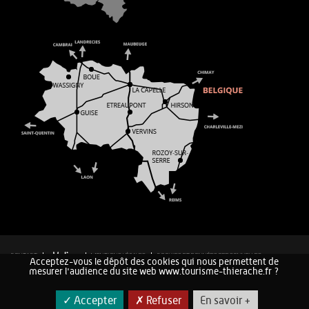
CONTACT
MENTIONS LÉGALES
COOKIES ET DONNÉES PERSONNELLES
Acceptez-vous le dépôt des cookies qui nous permettent de
PLAN DU SITE
mesurer l'audience du site web www.tourisme-thierache.fr ?
✓ Accepter
✗ Refuser
En savoir +