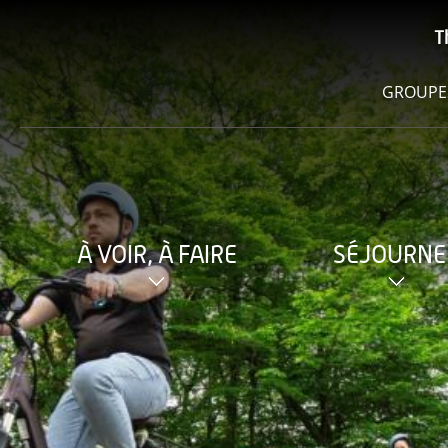
T
GROUPE
À VOIR, À FAIRE
SÉJOURNE