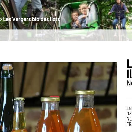
›
Les Vergers bio des Ilots
L
I
18
02
NE
FR