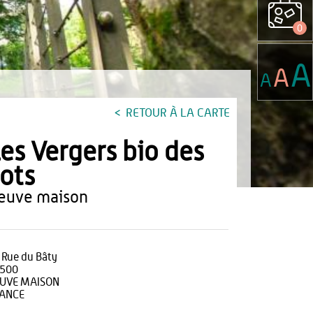
0
A
A
A
RETOUR À LA CARTE
es Vergers bio des
lots
neuve maison
 Rue du Bâty
500
UVE MAISON
ANCE