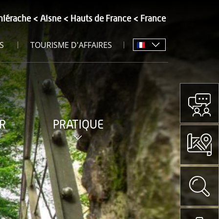
hiérache
Aisne
Hauts de France
France
S
TOURISME D'AFFAIRES
R
PRATIQUE