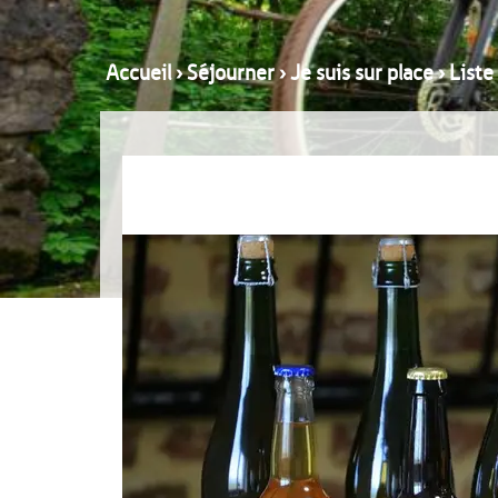
Accueil
›
Séjourner
›
Je suis sur place
›
Liste