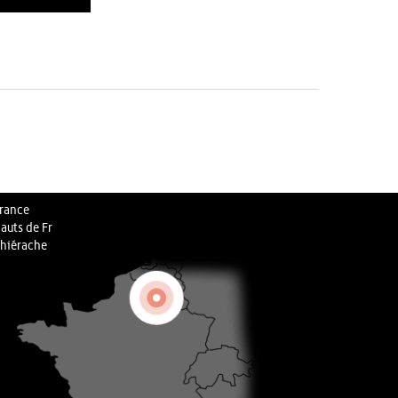
rance
auts de Fr
hiérache