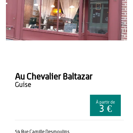
Au Chevalier Batazar
Au Chevalier Baltazar
guise
À partir de
3 €
54 Rue Camille Desmoulins