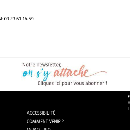
SE 03 23 61 14 59
F
H
T
ACCESSIBILITÉ
COMMENT VENIR ?