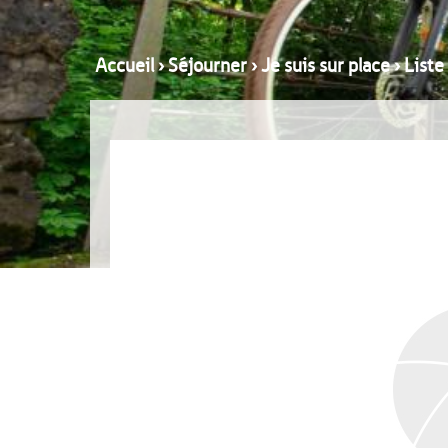
Accueil
›
Séjourner
›
Je suis sur place
›
Liste