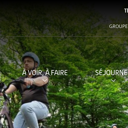
T
GROUPE
À VOIR, À FAIRE
SÉJOURNE