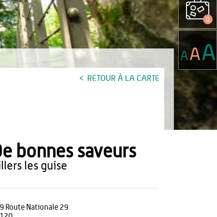
0
A
A
A
RETOUR À LA CARTE
e bonnes saveurs
villers les guise
9 Route Nationale 29
120