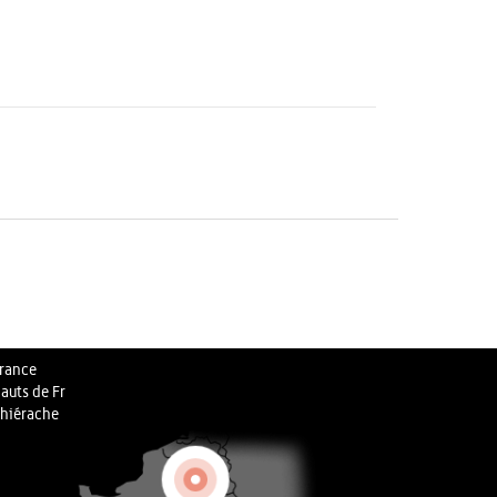
rance
auts de Fr
hiérache