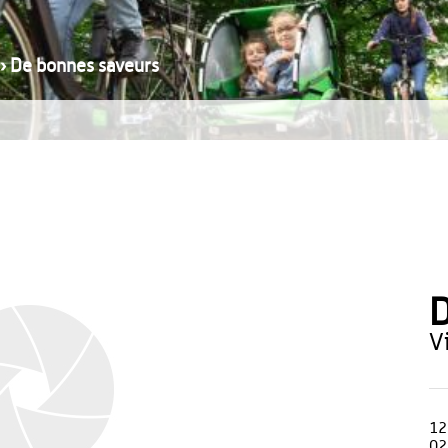
›
De bonnes saveurs
D
12
02